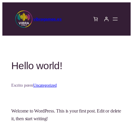
Saltar
al
vibragames.es
contenido
Hello world!
Escrito por
en
Uncategorized
Welcome to WordPress. This is your first post. Edit or delete
it, then start writing!